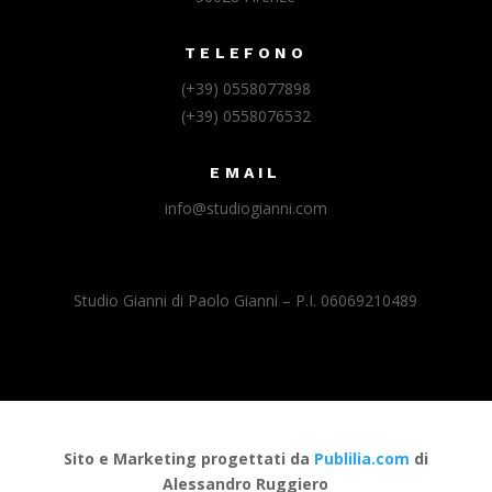
TELEFONO
(+39) 0558077898
(+39) 0558076532
EMAIL
info@studiogianni.com
Studio Gianni di Paolo Gianni – P.I. 06069210489
Sito e Marketing progettati da
Publilia.com
di
Alessandro Ruggiero