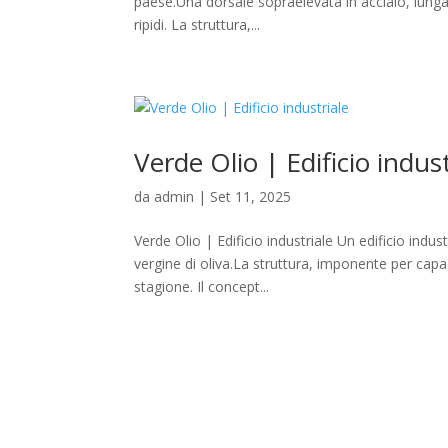
paese.Una dorsale sopraelevata in acciaio, lunga 66
ripidi. La struttura,...
Verde Olio | Edificio indust
da
admin
|
Set 11, 2025
Verde Olio | Edificio industriale Un edificio indus
vergine di oliva.La struttura, imponente per capac
stagione. Il concept...