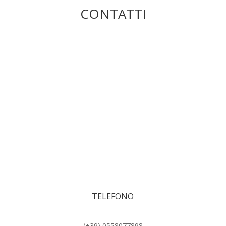
CONTATTI
TELEFONO
(+39) 0558077898