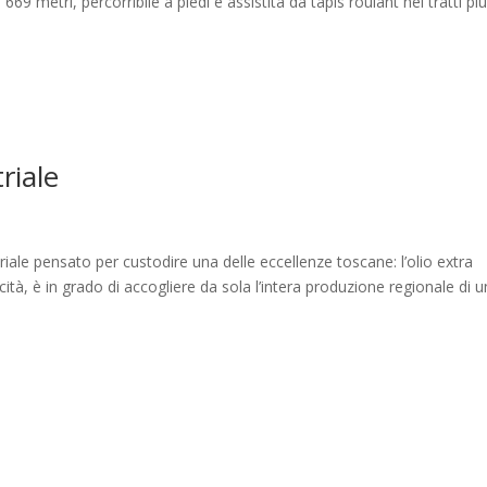
9 metri, percorribile a piedi e assistita da tapis roulant nei tratti pi
riale
triale pensato per custodire una delle eccellenze toscane: l’olio extra
ità, è in grado di accogliere da sola l’intera produzione regionale di 