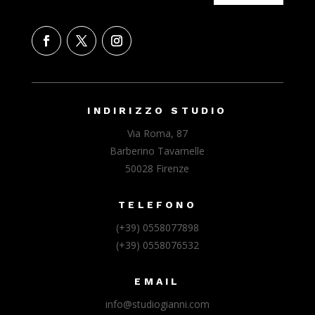
INDIRIZZO STUDIO
Via Roma, 87
Barberino Tavarnelle
50028 Firenze
TELEFONO
(+39) 0558077898
(+39) 0558076532
EMAIL
info@studiogianni.com