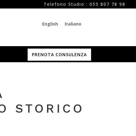
Telefono Studio :
055 807 78 98
English
Italiano
PRENOTA CONSULENZA
À
O STORICO