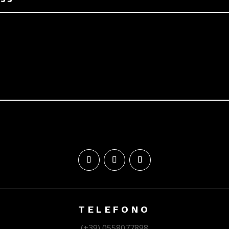
TELEFONO
(+39) 0558077898